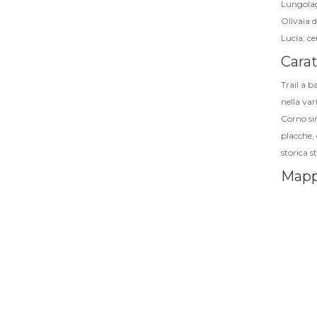
Lungolag
Olivaia d
Lucia, ce
Carat
Trail a b
nella var
Corno sin
placche, 
storica s
Map