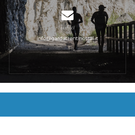
scrivici
info@gardatrentinotrail.it