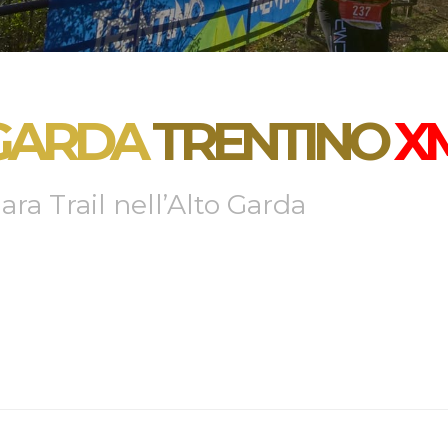
GARDA
TRENTINO
X
ra Trail nell’Alto Garda