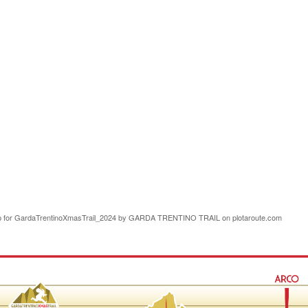
 for
GardaTrentinoXmasTrail_2024
by
GARDA TRENTINO TRAIL
on
plotaroute.com