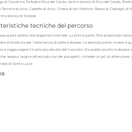
o di Garda tra Torbole e Riva del Garda, centro storico di Riva del Garda, Basti
i Tenno e di Arco, Castello di Arco, Chiesa di san Martino, Bosco di Castagni di 
ntro storico di Torbole.
teristiche tecniche del percorso
assa quota adatto alla stagione invernale. La prima parte, fino al secondo rist
ietà di fondo sia per l’alternanza di salite e discese. La seconda parte, invece, è 
o a raggiungere il tratto più elevato del tracciato. Da questo punto la discesa 
che, seppur largo e attrezzato con dei parapetti, richiede un po’ di attenzione. A
trada di Santa Lucia.
pa